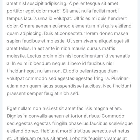
amet nisl suscipit adipiscing. A pellentesque sit amet
porttitor eget dolor morbi. Sit amet nulla facilisi morbi
tempus iaculis urna id volutpat. Ultricies mi quis hendrerit
dolor. Ornare aenean euismod elementum nisi quis eleifend
quam adipiscing. Duis at consectetur lorem donec massa
sapien faucibus et molestie. Ut sem viverra aliquet eget sit
amet tellus. In est ante in nibh mauris cursus mattis
molestie. Lectus proin nibh nisl condimentum id venenatis
a. In eu mi bibendum neque. Libero id faucibus nisl
tincidunt eget nullam non. Et odio pellentesque diam
volutpat commodo sed egestas egestas fringilla. Pulvinar
etiam non quam lacus suspendisse faucibus. Nec tincidunt
praesent semper feugiat nibh sed.
Eget nullam non nisi est sit amet facilisis magna etiam.
Dignissim convallis aenean et tortor at risus. Commodo
sed egestas egestas fringilla phasellus faucibus scelerisque
eleifend donec. Habitant morbi tristique senectus et netus
et. Ut aliquam purus sit amet. Lobortis feugiat vivamus at