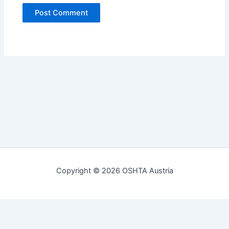
Copyright © 2026 OSHTA Austria
Warning
: Module "PDO" is already loaded in
Unknown
on line
0