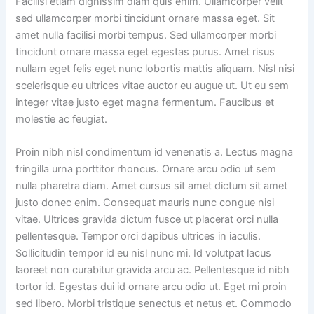
Facilisi etiam dignissim diam quis enim. Ullamcorper velit
sed ullamcorper morbi tincidunt ornare massa eget. Sit
amet nulla facilisi morbi tempus. Sed ullamcorper morbi
tincidunt ornare massa eget egestas purus. Amet risus
nullam eget felis eget nunc lobortis mattis aliquam. Nisl nisi
scelerisque eu ultrices vitae auctor eu augue ut. Ut eu sem
integer vitae justo eget magna fermentum. Faucibus et
molestie ac feugiat.
Proin nibh nisl condimentum id venenatis a. Lectus magna
fringilla urna porttitor rhoncus. Ornare arcu odio ut sem
nulla pharetra diam. Amet cursus sit amet dictum sit amet
justo donec enim. Consequat mauris nunc congue nisi
vitae. Ultrices gravida dictum fusce ut placerat orci nulla
pellentesque. Tempor orci dapibus ultrices in iaculis.
Sollicitudin tempor id eu nisl nunc mi. Id volutpat lacus
laoreet non curabitur gravida arcu ac. Pellentesque id nibh
tortor id. Egestas dui id ornare arcu odio ut. Eget mi proin
sed libero. Morbi tristique senectus et netus et. Commodo