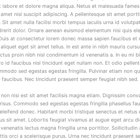
ut labore et dolore magna aliqua. Netus et malesuada fames 
 amet nisl suscipit adipiscing. A pellentesque sit amet portt
 Sit amet nulla facilisi morbi tempus iaculis urna id volutpat
drerit dolor. Ornare aenean euismod elementum nisi quis e
 Duis at consectetur lorem donec massa sapien faucibus et 
aliquet eget sit amet tellus. In est ante in nibh mauris curs
ectus proin nibh nisl condimentum id venenatis a. In eu mi 
o id faucibus nisl tincidunt eget nullam non. Et odio pelle
mmodo sed egestas egestas fringilla. Pulvinar etiam non q
 faucibus. Nec tincidunt praesent semper feugiat nibh sed.
non nisi est sit amet facilisis magna etiam. Dignissim conv
t risus. Commodo sed egestas egestas fringilla phasellus fa
eleifend donec. Habitant morbi tristique senectus et netus 
us sit amet. Lobortis feugiat vivamus at augue eget arcu di
venenatis lectus magna fringilla urna porttitor. Sollicitudin
ittis orci a scelerisque purus. Urna nec tincidunt praesent 