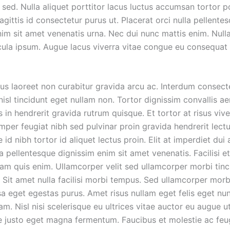
 sed. Nulla aliquet porttitor lacus luctus accumsan tortor 
sagittis id consectetur purus ut. Placerat orci nulla pellente
im sit amet venenatis urna. Nec dui nunc mattis enim. Nulla 
cula ipsum. Augue lacus viverra vitae congue eu consequat 
us laoreet non curabitur gravida arcu ac. Interdum consecte
nisl tincidunt eget nullam non. Tortor dignissim convallis ae
 in hendrerit gravida rutrum quisque. Et tortor at risus vive
per feugiat nibh sed pulvinar proin gravida hendrerit lectu
 id nibh tortor id aliquet lectus proin. Elit at imperdiet du
lla pellentesque dignissim enim sit amet venenatis. Facilisi e
iam quis enim. Ullamcorper velit sed ullamcorper morbi tinc
 Sit amet nulla facilisi morbi tempus. Sed ullamcorper morb
a eget egestas purus. Amet risus nullam eget felis eget nun
am. Nisl nisi scelerisque eu ultrices vitae auctor eu augue u
ae justo eget magna fermentum. Faucibus et molestie ac feug