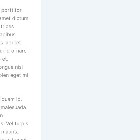
 porttitor
 amet dictum
trices
dapibus
us laoreet
ui id ornare
 et.
ongue nisi
pien eget mi
liquam id.
t malesuada
in
. Vel turpis
 mauris.
per sit amet