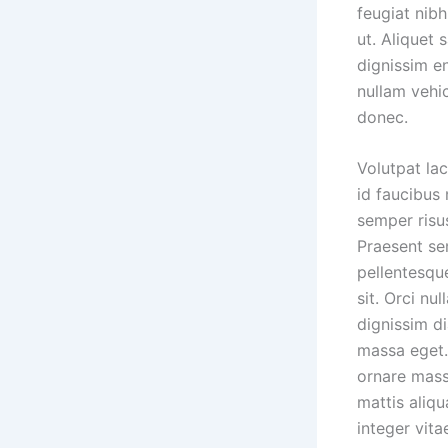
feugiat nibh
ut. Aliquet 
dignissim en
nullam vehi
donec.
Volutpat lac
id faucibus 
semper risus
Praesent sem
pellentesque
sit. Orci nu
dignissim d
massa eget.
ornare mass
mattis aliqu
integer vit