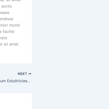
 sociis
neque
endisse
Dolor morbi
 facilisi
rpis
st sit amet
NEXT
Adipiscing Bibendum Estultricies Integer Quis