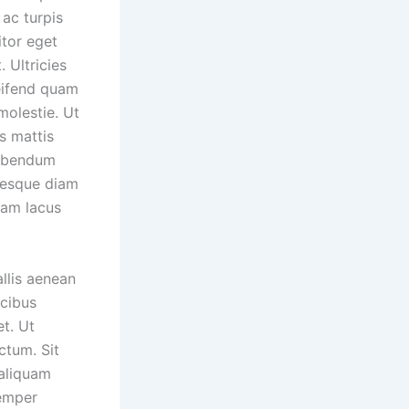
ac turpis
itor eget
. Ultricies
leifend quam
molestie. Ut
us mattis
bibendum
ntesque diam
uam lacus
allis aenean
ucibus
et. Ut
ctum. Sit
 aliquam
semper