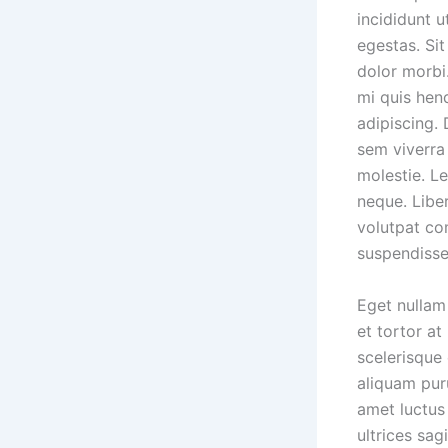
incididunt 
egestas. Sit
dolor morbi.
mi quis hen
adipiscing.
sem viverra 
molestie. L
neque. Liber
volutpat co
suspendisse
Eget nullam 
et tortor a
scelerisque 
aliquam pur
amet luctus 
ultrices sag