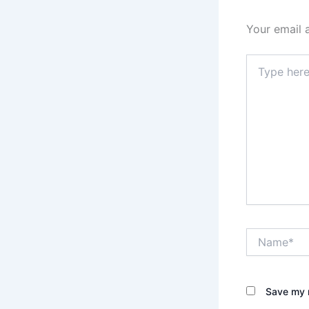
Your email 
Type
here..
Name*
Save my n