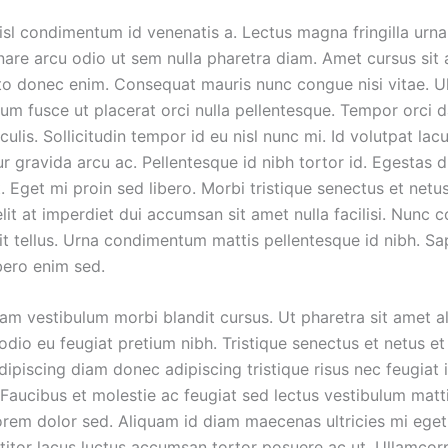
isl condimentum id venenatis a. Lectus magna fringilla urna
nare arcu odio ut sem nulla pharetra diam. Amet cursus sit
sto donec enim. Consequat mauris nunc congue nisi vitae. Ul
tum fusce ut placerat orci nulla pellentesque. Tempor orci 
iaculis. Sollicitudin tempor id eu nisl nunc mi. Id volutpat lac
r gravida arcu ac. Pellentesque id nibh tortor id. Egestas d
. Eget mi proin sed libero. Morbi tristique senectus et netus
t at imperdiet dui accumsan sit amet nulla facilisi. Nunc c
it tellus. Urna condimentum mattis pellentesque id nibh. Sa
bero enim sed.
am vestibulum morbi blandit cursus. Ut pharetra sit amet a
dio eu feugiat pretium nibh. Tristique senectus et netus e
ipiscing diam donec adipiscing tristique risus nec feugiat 
aucibus et molestie ac feugiat sed lectus vestibulum mattis
orem dolor sed. Aliquam id diam maecenas ultricies mi eget
ttitor lacus luctus accumsan tortor posuere ac ut. Ullamcor