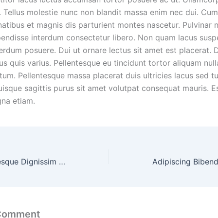
m. Tellus molestie nunc non blandit massa enim nec dui. Cum
atibus et magnis dis parturient montes nascetur. Pulvinar 
pendisse interdum consectetur libero. Non quam lacus susp
erdum posuere. Dui ut ornare lectus sit amet est placerat. 
us quis varius. Pellentesque eu tincidunt tortor aliquam nulla
um. Pellentesque massa placerat duis ultricies lacus sed tu
uisque sagittis purus sit amet volutpat consequat mauris. E
gna etiam.
Orcinulla Pellentesque Dignissim Enim Venenatis
 Comment