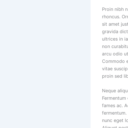
Proin nibh n
rhoncus. Or
sit amet ju
gravida dic
ultrices in 
non curabitu
arcu odio ut
Commodo eli
vitae suscip
proin sed li
Neque aliqu
Fermentum o
fames ac. Ad
fermentum. F
nunc eget l
Aliquet por