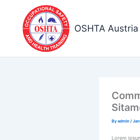
Skip
to
content
OSHTA Austria
Commo
Sitam
By
admin
/
Jan
Lorem ipsum