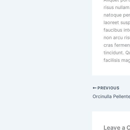
risus nulla
natoque pen
laoreet sus
faucibus int
non arcu ris
cras ferment
tincidunt. Q
facilisis ma
PREVIOUS
Leave a