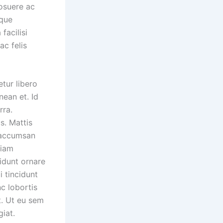
posuere ac
sque
facilisi
ac felis
tur libero
nean et. Id
rra.
s. Mattis
i accumsan
tiam
idunt ornare
i tincidunt
c lobortis
t. Ut eu sem
iat.